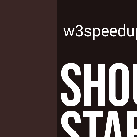
w3speedu
SHO
STA