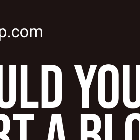
p.com
ULD YO
RT A BL